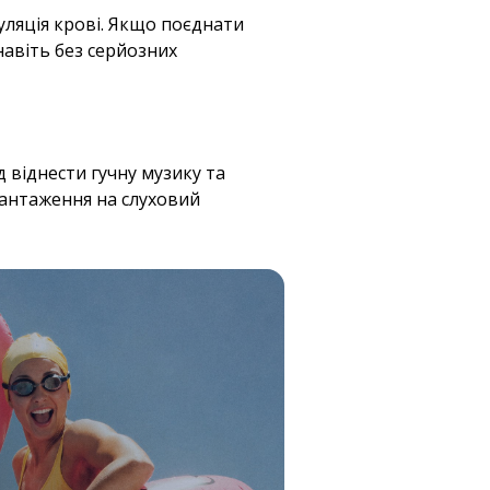
уляція крові. Якщо поєднати
навіть без серйозних
віднести гучну музику та
вантаження на слуховий