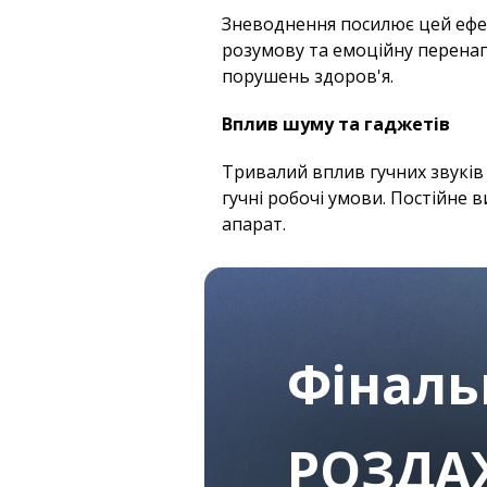
Зневоднення посилює цей ефек
розумову та емоційну перенапр
порушень здоров'я.
Вплив шуму та гаджетів
Тривалий вплив гучних звуків
гучні робочі умови. Постійне
апарат.
Фінал
РОЗДА