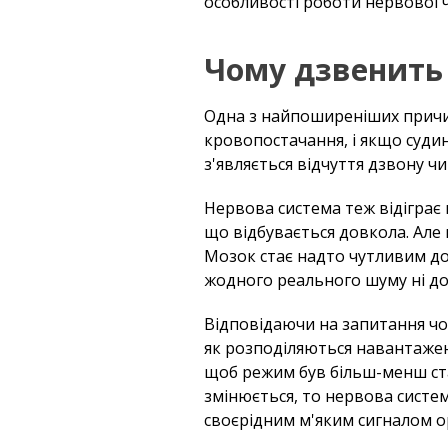
особливості роботи нервової ч
Чому дзвенить 
Одна з найпоширеніших причин
кровопостачання, і якщо суди
з'являється відчуття дзвону чи 
Нервова система теж відіграє
що відбувається довкола. Але 
Мозок стає надто чутливим до 
жодного реального шуму ні дов
Відповідаючи на запитання чо
як розподіляються навантаженн
щоб режим був більш-менш ста
змінюється, то нервова систе
своєрідним м'яким сигналом о