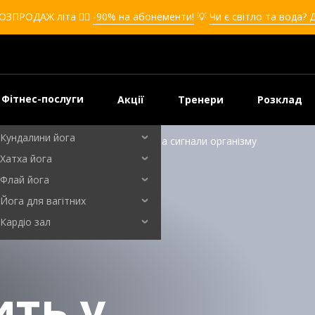
Кікбоксинг для дівчат
ОЗПРОДАЖ літа ❤️‍🔥
-90% на абонементи!
💡
Чи є світло та вода? 
Кікбоксинг для дітей
Самооборона
Самооборона для дівчат
Самооборона для дітей
Фітнес-послуги
Акції
Тренери
Розклад
Бальні танці
Кундалини йога
венить у вухах: основні причини та сигнали організму
Хатха йога
Флай йога
Йога для вагітних
Кардіо зал
ть у