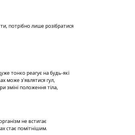
ти, потрібно лише розібратися
дуже тонко реагує на будь-які
х може з'являтися гул,
ри зміні положення тіла,
організм не встигає
ах стає помітнішим.