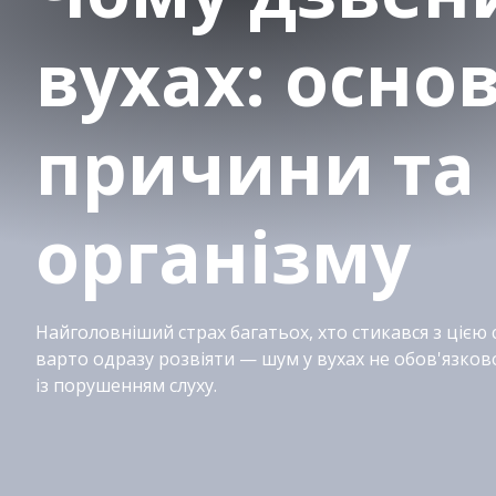
вухах: основ
причини та
організму
Найголовніший страх багатьох, хто стикався з цією 
варто одразу розвіяти — шум у вухах не обов'язков
із порушенням слуху.