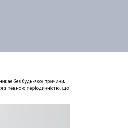
никає без будь-якої причини.
ся з певною періодичністю, що