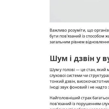
Важливо розуміти, що організм
бути пов'язаний із способом ж
загальним рівнем відновлення
Шум і дзвін у в
Шум у голові — це стан, який 
слухової системи чи структурах
тонкий дзвін, високочастотний
Іноді звук фоновий і не надто 
Найголовніший страх багатьох,
пов'язаний із порушенням слух