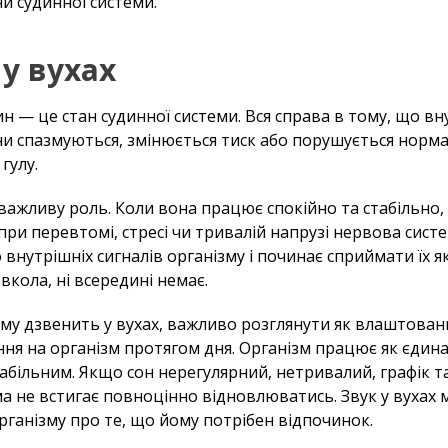
и судинної системи.
у вухах
 — це стан судинної системи. Вся справа в тому, що вн
ни спазмуються, змінюється тиск або порушується норм
гулу.
 важливу роль. Коли вона працює спокійно та стабільно,
при перевтомі, стресі чи тривалій напрузі нервова систе
внутрішніх сигналів організму і починає сприймати їх як
кола, ні всередині немає.
му дзвенить у вухах, важливо розглянути як влаштован
я на організм протягом дня. Організм працює як єдина 
більним. Якщо сон нерегулярний, нетривалий, графік т
ма не встигає повноцінно відновлюватись. Звук у вухах
рганізму про те, що йому потрібен відпочинок.