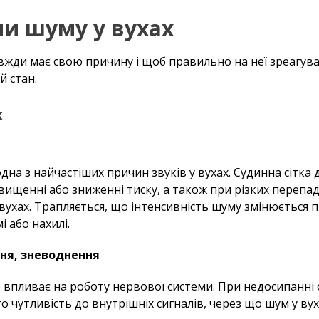
и шуму у вухах
авжди має свою причину і щоб правильно на неї зреагува
й стан.
х
дна з найчастіших причин звуків у вухах. Судинна сітка 
ищенні або зниженні тиску, а також при різких перепада
 вухах. Трапляється, що інтенсивність шуму змінюється п
і або нахилі.
ня, зневоднення
 впливає на роботу нервової системи. При недосипанні 
о чутливість до внутрішніх сигналів, через що шум у вух