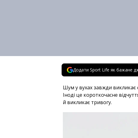
Додати Sport Life як бажане д
Шум у вухах завжди викликає ф
Іноді це короткочасне відчут
й викликає тривогу.