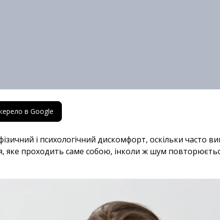
жерело в Google
ізичний і психологічний дискомфорт, оскільки часто ви
тя, яке проходить саме собою, інколи ж шум повторюєть