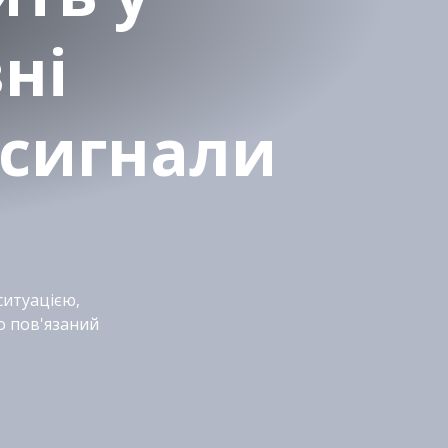
ні
 сигнали
ситуацією,
о пов'язаний