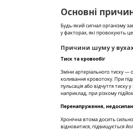
Основні причин
Будь-який сигнал організму з
у факторах, які провокують це
Причини шуму у вуха
Тиск та кровообіг
Зміни артеріального тиску — о
коливання кровотоку. При підв
пульсація або відчуття тиску у
наприклад, при різкому підйом
Перенапруження, недосипан
Хронічна втома досить сильно
відновитися, підвищується йог