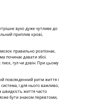
утрішнє вухо дуже чутливе до
альний приплив крові,
 мозок правильно розпізнає,
ма починає давати збої.
 писк, гул чи дзвін. При цьому
ий повсякденний ритм життя і
система, і для нього важливо,
а швидкість життя часто
 може бути знаком перевтоми,