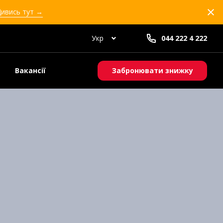
Дивись тут →
Укр
044 222 4 222
Вакансії
Забронювати знижку