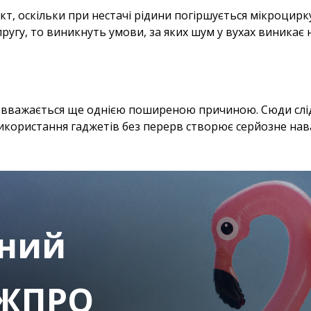
т, оскільки при нестачі рідини погіршується мікроцирк
угу, то виникнуть умови, за яких шум у вухах виникає 
 вважається ще однією поширеною причиною. Сюди слід 
 використання гаджетів без перерв створює серйозне на
ьний
ЖПРО