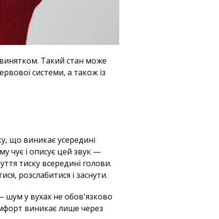
є винятком. Такий стан може
ервової системи, а також із
ку, що виникає усередині
му чує і описує цей звук —
уття тиску всередині голови.
ися, розслабитися і заснути.
— шум у вухах не обов'язково
комфорт виникає лише через