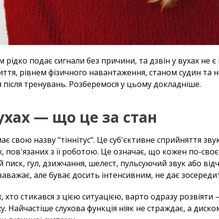
 рідко подає сигнали без причини, та дзвін у вухах не 
иття, рівнем фізичного навантаження, станом судин та н
 після тренувань. Розберемося у цьому докладніше.
ухах — що це за стан
має свою назву "тіннітус". Це суб'єктивне сприйняття зву
, пов'язаних з її роботою. Це означає, що кожен по-своє
 писк, гул, дзижчання, шелест, пульсуючий звук або відч
заважає, але буває досить інтенсивним, не дає зосередит
 хто стикався з цією ситуацією, варто одразу розвіяти 
у. Найчастіше слухова функція ніяк не страждає, а дис