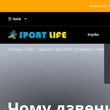
Фінальний Р
Київ
Клуби
Головна
Блог
Здоров'я, фізіологія та гормони
Чому дз
Чому дзвени