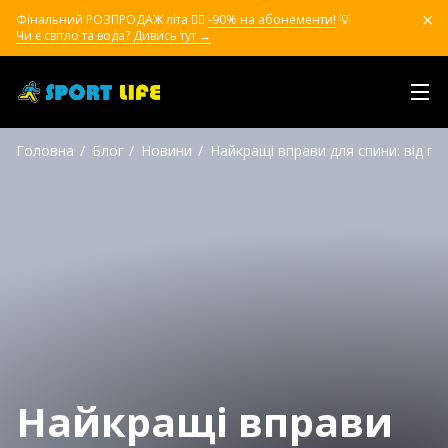
Фінальний РОЗПРОДАЖ літа ❤️‍🔥
-90% на абонементи!
💡
Чи є світло та вода? Дивись тут →
Головна
Блог
Новини
Найкращі вправи для спини: від пр
Найкращі вправи