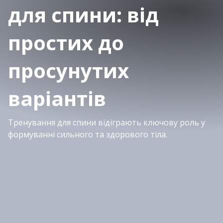
для спини: від
простих до
просунутих
варіантів
Тренування для спини відіграють ключову роль у
формуванні сильного та здорового тіла.