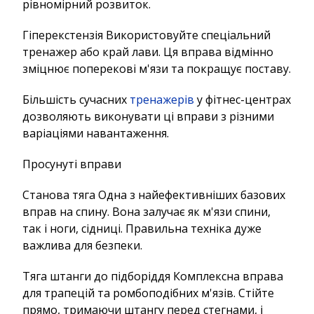
рівномірний розвиток.
Гіперекстензія Використовуйте спеціальний
тренажер або край лави. Ця вправа відмінно
зміцнює поперекові м'язи та покращує поставу.
Більшість сучасних
тренажерів
у фітнес-центрах
дозволяють виконувати ці вправи з різними
варіаціями навантаження.
Просунуті вправи
Станова тяга Одна з найефективніших базових
вправ на спину. Вона залучає як м'язи спини,
так і ноги, сідниці. Правильна техніка дуже
важлива для безпеки.
Тяга штанги до підборіддя Комплексна вправа
для трапецій та ромбоподібних м'язів. Стійте
прямо, тримаючи штангу перед стегнами, і