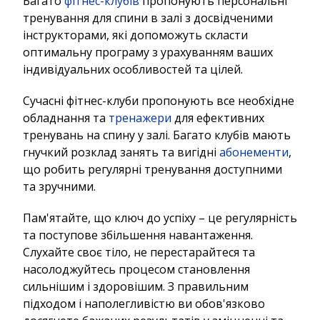
Багато
фітнес-клубів
пропонують персональні
тренування для спини в залі з досвідченими
інструкторами, які допоможуть скласти
оптимальну програму з урахуванням ваших
індивідуальних особливостей та цілей.
Сучасні фітнес-клуби пропонують все необхідне
обладнання та
тренажери
для ефективних
тренувань на спину у залі. Багато клубів мають
гнучкий розклад занять та вигідні
абонементи
,
що робить регулярні тренування доступними
та зручними.
Пам'ятайте, що ключ до успіху – це регулярність
та поступове збільшення навантаження.
Слухайте своє тіло, не перестарайтеся та
насолоджуйтесь процесом становлення
сильнішим і здоровішим. З правильним
підходом і наполегливістю ви обов'язково