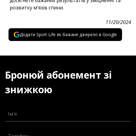
досягнете бажаних результатів у зміцненні та
розвитку м'язів спини.
11/20/2024
Додати Sport Life як бажане джерело в Google
Бронюй абонемент зі
знижкою
Ім'я