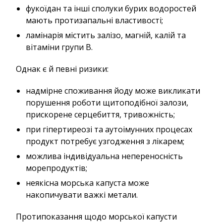
фукоїдан та інші сполуки бурих водоростей
мають протизапальні властивості;
ламінарія містить залізо, магній, калій та
вітаміни групи B.
Однак є й певні ризики:
надмірне споживання йоду може викликати
порушення роботи щитоподібної залози,
прискорене серцебиття, тривожність;
при гіпертиреозі та аутоімунних процесах
продукт потребує узгодження з лікарем;
можлива індивідуальна непереносність
морепродуктів;
неякісна морська капуста може
накопичувати важкі метали.
Протипоказання щодо морської капусти