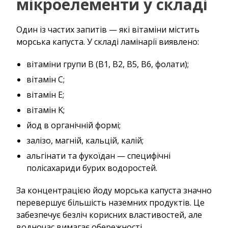
мікроелементи у складі
Один із частих запитів — які вітаміни містить
морська капуста. У складі ламінарії виявлено:
вітаміни групи B (B1, B2, B5, B6, фолати);
вітамін C;
вітамін E;
вітамін K;
йод в органічній формі;
залізо, магній, кальцій, калій;
альгінати та фукоїдан — специфічні
полісахариди бурих водоростей.
За концентрацією йоду морська капуста значно
перевершує більшість наземних продуктів. Це
забезпечує безліч корисних властивостей, але
водночас вимагає обережності.