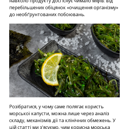
навколо продукту досі існує чимало міфів: від
перебільшених обіцянок «очищення організму»
до необґрунтованих побоювань.
Розібратися, у чому саме полягає користь
морської капусти, можна лише через аналіз
складу, механізмів дії та клінічних обмежень. У
цій статті ми з'ясуємо, чим корисна морська