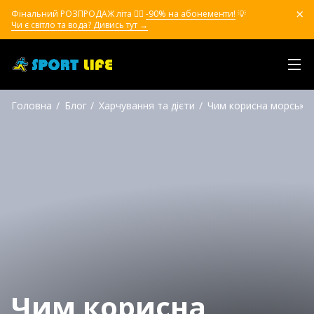
Фінальний РОЗПРОДАЖ літа ❤️‍🔥
-90% на абонементи!
💡
Чи є світло та вода? Дивись тут →
Головна
Блог
Харчування та дієти
Чим корисна морська 
Чим корисна