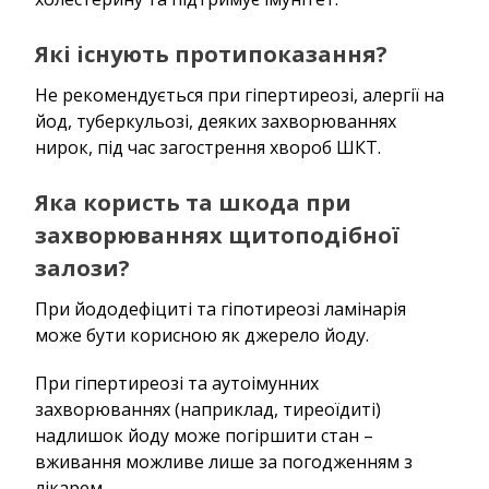
Які існують протипоказання?
Не рекомендується при гіпертиреозі, алергії на
йод, туберкульозі, деяких захворюваннях
нирок, під час загострення хвороб ШКТ.
Яка користь та шкода при
захворюваннях щитоподібної
залози?
При йододефіциті та гіпотиреозі ламінарія
може бути корисною як джерело йоду.
При гіпертиреозі та аутоімунних
захворюваннях (наприклад, тиреоїдиті)
надлишок йоду може погіршити стан –
вживання можливе лише за погодженням з
лікарем.