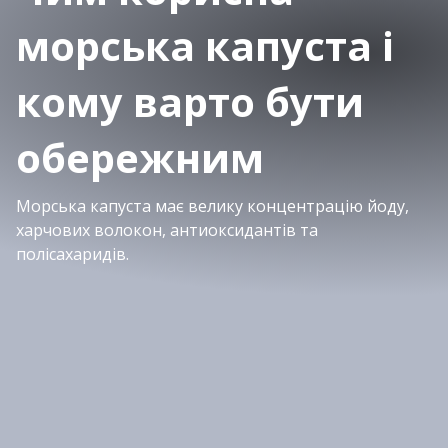
морська капуста і
кому варто бути
обережним
Морська капуста має велику концентрацію йоду,
харчових волокон, антиоксидантів та
полісахаридів.