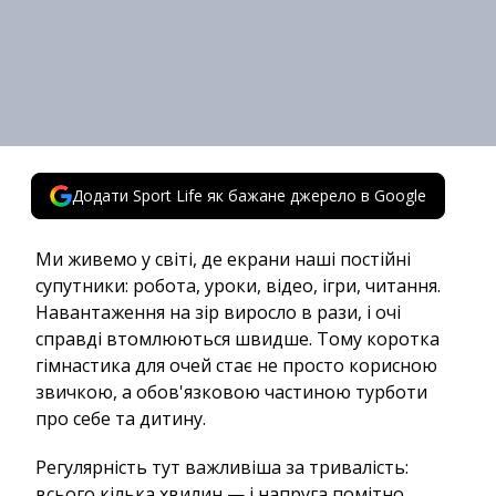
Додати Sport Life як бажане джерело в Google
Ми живемо у світі, де екрани наші постійні
супутники: робота, уроки, відео, ігри, читання.
Навантаження на зір виросло в рази, і очі
справді втомлюються швидше. Тому коротка
гімнастика для очей стає не просто корисною
звичкою, а обов'язковою частиною турботи
про себе та дитину.
Регулярність тут важливіша за тривалість:
всього кілька хвилин — і напруга помітно