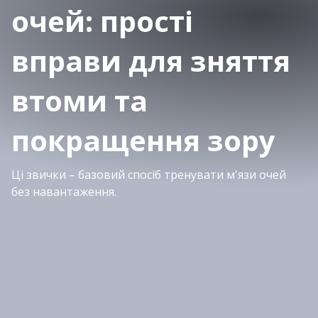
очей: прості
вправи для зняття
втоми та
покращення зору
Ці звички – базовий спосіб тренувати м'язи очей
без навантаження.