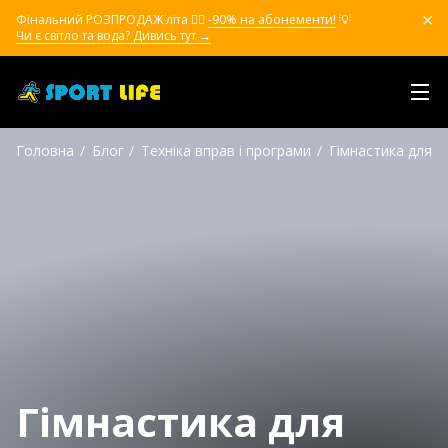
Фінальний РОЗПРОДАЖ літа ❤️‍🔥
-90% на абонементи!
💡
Чи є світло та вода? Дивись тут →
Головна
Блог
Техніка вправ і програми
Гімнастика для о
Гімнастика для