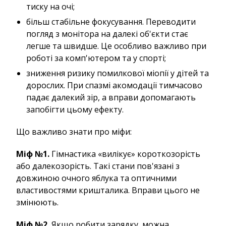
тиску на очі;
більш стабільне фокусування. Переводити
погляд з монітора на далекі об'єкти стає
легше та швидше. Це особливо важливо при
роботі за комп'ютером та у спорті;
зниження ризику помилкової міопії у дітей та
дорослих. При спазмі акомодації тимчасово
падає далекий зір, а вправи допомагають
запобігти цьому ефекту.
Що важливо знати про міфи:
Міф №1.
Гімнастика «вилікує» короткозорість
або далекозорість. Такі стани пов'язані з
довжиною очного яблука та оптичними
властивостями кришталика. Вправи цього не
змінюють.
Міф №2.
Якщо робити зарядку, можна