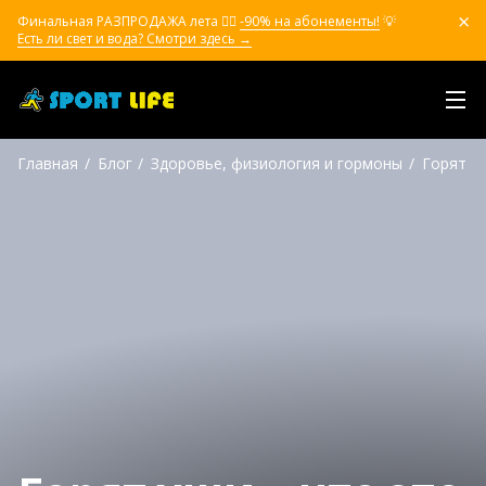
Финальная РАЗПРОДАЖА лета ❤️‍🔥
-90% на абонементы!
💡
Есть ли свет и вода? Смотри здесь →
Главная
Блог
Здоровье, физиология и гормоны
Горят уш