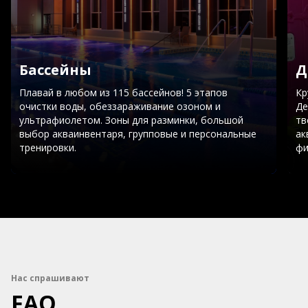
Бассейны
Д
Плавай в любом из 115 бассейнов! 5 этапов
Кр
очистки воды, обеззараживание озоном и
Де
ультрафиолетом. Зоны для разминки, большой
тв
выбор акваинвентаря, групповые и персональные
ак
тренировки.
фи
Нас спрашивают
FAQ