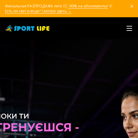
Финальная РАЗПРОДАЖА лета ❤️‍🔥
-90% на абонементы!
💡
Есть ли свет и вода? Смотри здесь →