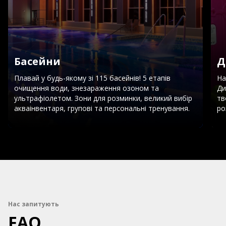
Басейни
Д
Плавай у будь-якому зі 115 басейнів! 5 етапів
На
очищення води, знезараження озоном та
Ди
ультрафіолетом. Зони для розминки, великий вибір
тв
акваінвентаря, групові та персональні тренування.
ро
Нас запитують
FAQ