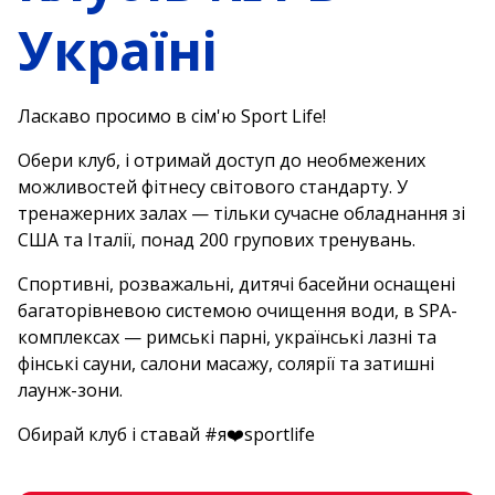
Україні
Ласкаво просимо в сім'ю Sport Life!
Обери клуб, і отримай доступ до необмежених
можливостей фітнесу світового стандарту. У
тренажерних залах — тільки сучасне обладнання зі
США та Італії, понад 200 групових тренувань.
Спортивні, розважальні, дитячі басейни оснащені
багаторівневою системою очищення води, в SPA-
комплексах — римські парні, українські лазні та
фінські сауни, салони масажу, солярії та затишні
лаунж-зони.
Обирай клуб і ставай #я❤️sportlife