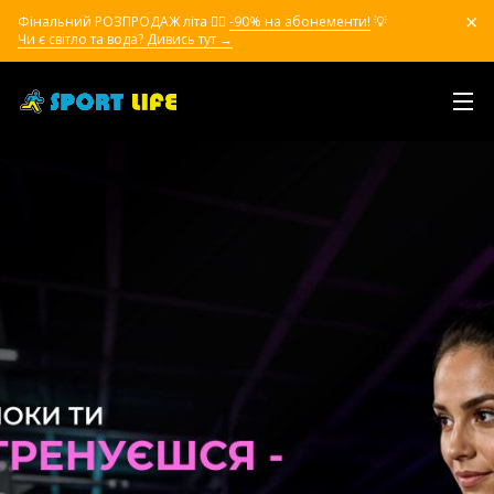
Фінальний РОЗПРОДАЖ літа ❤️‍🔥
-90% на абонементи!
💡
Чи є світло та вода? Дивись тут →