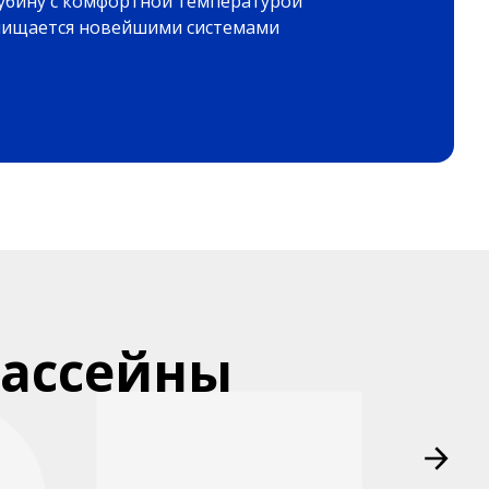
убину с комфортной температурой
очищается новейшими системами
бассейны