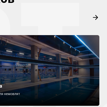
а
для немовлят