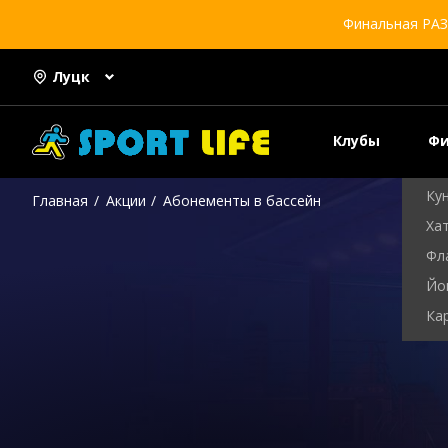
Ки
Финальная РАЗ
Кик
Са
Луцк
Са
Са
Клубы
Фи
Ба
Ку
Главная
Акции
Абонементы в бассейн
Хат
Фл
Йо
Ка