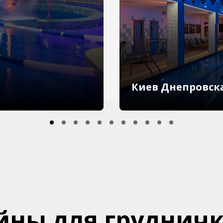
Киев Днепровск
ейны для груднич