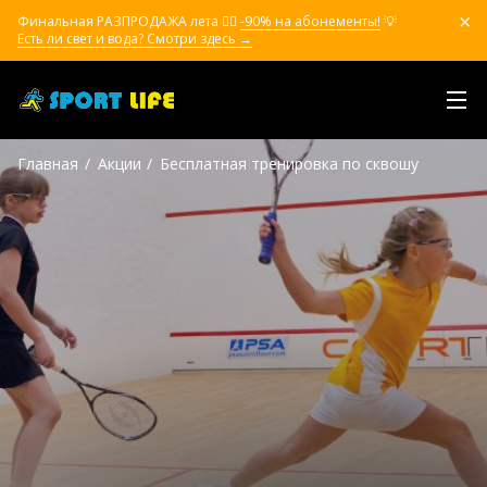
Финальная РАЗПРОДАЖА лета ❤️‍🔥
-90% на абонементы!
💡
Есть ли свет и вода? Смотри здесь →
Главная
Акции
Бесплатная тренировка по сквошу