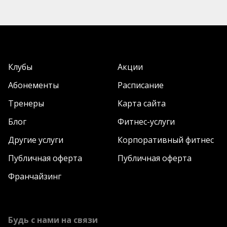
играя в паре.
Клубы
Акции
Абонементы
Расписание
Тренеры
Карта сайта
Блог
Фитнес-услуги
Другие услуги
Корпоративный фитнес
Публичная оферта
Публичная оферта
Какие условия для
Франчайзинг
сквоша в Sport Life
Площадка для игры имеет стандартные размеры и
Будь с нами на связи
разметку, предусмотренные международными