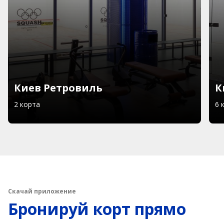
Киев Ретровиль
К
2 корта
6 
Скачай приложение
Бронируй корт прямо