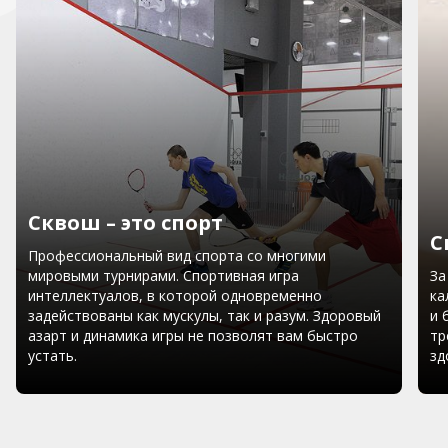
Сквош – это спорт
С
Профессиональный вид спорта со многими
мировыми турнирами. Спортивная игра
За
интеллектуалов, в которой одновременно
ка
задействованы как мускулы, так и разум. Здоровый
и 
азарт и динамика игры не позволят вам быстро
тр
устать.
зд