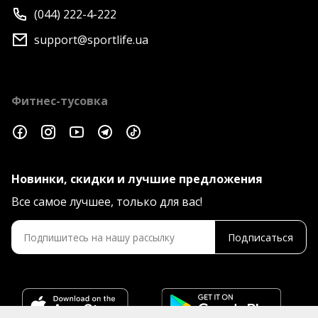
правилами. Сквош в Sport Life проводится на корте
(044) 222-4-222
9,75 на 6,4 метра. Пол покрыт специальным
support@sportlife.ua
паркетом, который не скользит и обеспечивает
хорошее сцепление с подошвой обуви.
Фитнес-тусовка
Новинки, скидки и лучшие предложения
Все самое лучшее, только для вас!
Подписаться
Освещение зала для сквоша равномерное и яркое,
не образовывает тени и позволяет игрокам четко