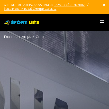
Финальная РАЗПРОДАЖА лета ❤️‍🔥
-90% на абонементы!
💡
Есть ли свет и вода? Смотри здесь →
Главная
Акции
Сквош