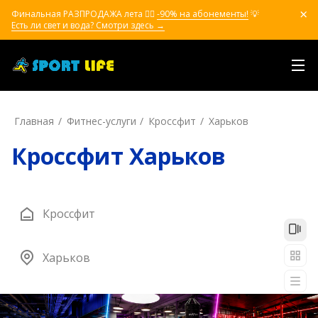
Финальная РАЗПРОДАЖА лета ❤️‍🔥
-90% на абонементы!
💡
Есть ли свет и вода? Смотри здесь →
Главная
Фитнес-услуги
Кроссфит
Харьков
Кроссфит Харьков
Кроссфит
Харьков