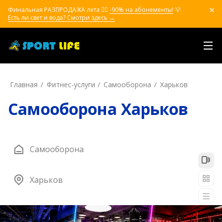
Финальная РАЗПРОДАЖА лета ❤️‍🔥
-90% на абонементы!
💡
Есть ли свет и вода? Смотри здесь →
Главная
Фитнес-услуги
Самооборона
Харьков
Самооборона Харьков
Самооборона
Харьков