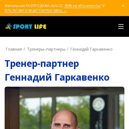
Финальная РАЗПРОДАЖА лета ❤️‍🔥
-90% на абонементы!
💡
Есть ли свет и вода? Смотри здесь →
Главная
Тренеры–пapтнepы
Геннадий Гаркавенко
Тренер-партнер
Геннадий Гаркавенко