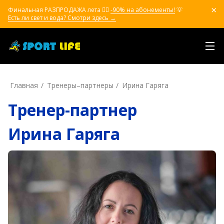
Финальная РАЗПРОДАЖА лета ❤️‍🔥
-90% на абонементы!
💡
Есть ли свет и вода? Смотри здесь →
Главная
Тренеры–пapтнepы
Ирина Гаряга
Тренер-партнер
Ирина Гаряга