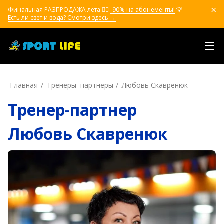
Финальная РАЗПРОДАЖА лета ❤️‍🔥
-90% на абонементы!
💡
Есть ли свет и вода? Смотри здесь →
Главная
Тренеры–пapтнepы
Любовь Скавренюк
Тренер-партнер
Любовь Скавренюк