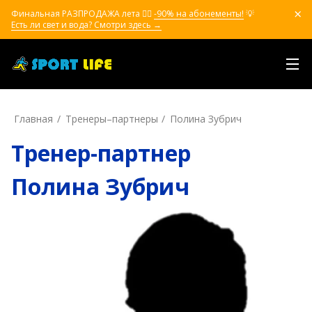
Финальная РАЗПРОДАЖА лета ❤️‍🔥
-90% на абонементы!
💡
Есть ли свет и вода? Смотри здесь →
Главная
Тренеры–пapтнepы
Полина Зубрич
Тренер-партнер
Полина Зубрич