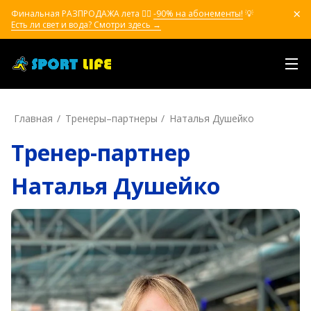
Финальная РАЗПРОДАЖА лета ❤️‍🔥
-90% на абонементы!
💡
Есть ли свет и вода? Смотри здесь →
Главная
Тренеры–пapтнepы
Наталья Душейко
Тренер-партнер
Наталья Душейко