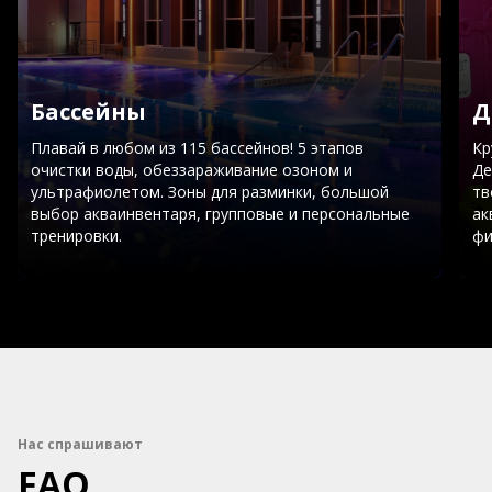
Бассейны
Д
Плавай в любом из 115 бассейнов! 5 этапов
Кр
очистки воды, обеззараживание озоном и
Де
ультрафиолетом. Зоны для разминки, большой
тв
выбор акваинвентаря, групповые и персональные
ак
тренировки.
фи
Нас спрашивают
FAQ