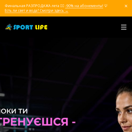
Финальная РАЗПРОДАЖА лета ❤️‍🔥
-90% на абонементы!
💡
Есть ли свет и вода? Смотри здесь →