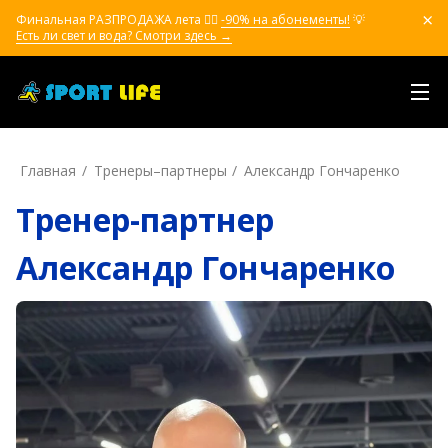
Финальная РАЗПРОДАЖА лета ❤️‍🔥
-90% на абонементы!
💡
Есть ли свет и вода? Смотри здесь →
Главная
Тренеры–пapтнepы
Александр Гончаренко
Тренер-партнер
Александр Гончаренко