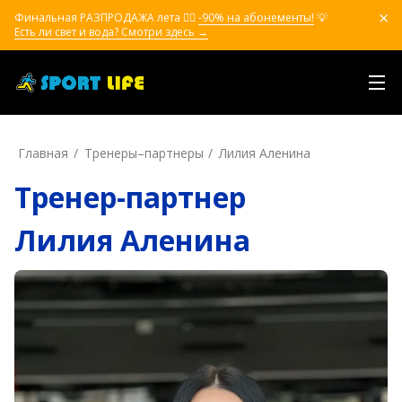
Финальная РАЗПРОДАЖА лета ❤️‍🔥
-90% на абонементы!
💡
Есть ли свет и вода? Смотри здесь →
Главная
Тренеры–пapтнepы
Лилия Аленина
Тренер-партнер
Лилия Аленина