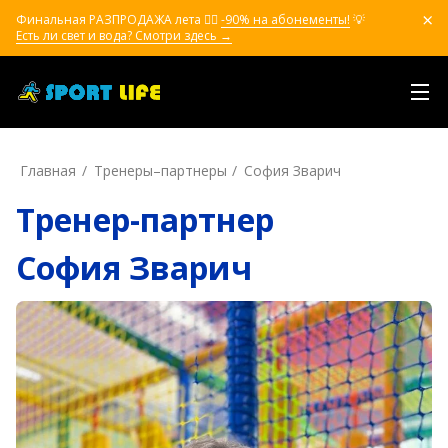
Финальная РАЗПРОДАЖА лета ❤️‍🔥
-90% на абонементы!
💡
Есть ли свет и вода? Смотри здесь →
Главная
Тренеры–пapтнepы
София Зварич
Тренер-партнер
София Зварич