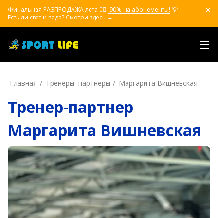
Финальная РАЗПРОДАЖА лета ❤️‍🔥
-90% на абонементы!
💡
Есть ли свет и вода? Смотри здесь →
Главная
Тренеры–пapтнepы
Маргарита Вишневская
Тренер-партнер
Маргарита Вишневская