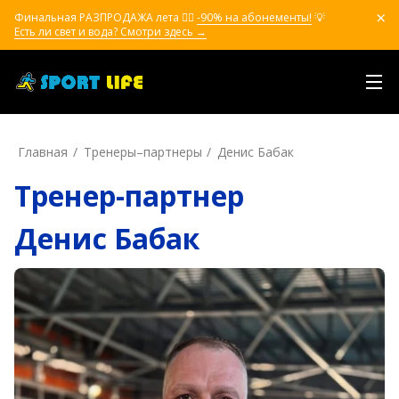
Финальная РАЗПРОДАЖА лета ❤️‍🔥
-90% на абонементы!
💡
Есть ли свет и вода? Смотри здесь →
Главная
Тренеры–пapтнepы
Денис Бабак
Тренер-партнер
Денис Бабак