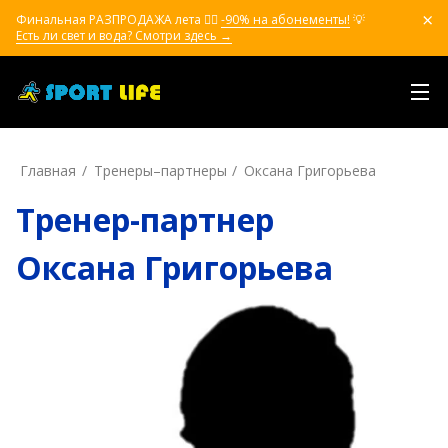
Финальная РАЗПРОДАЖА лета ❤️‍🔥
-90% на абонементы!
💡
Есть ли свет и вода? Смотри здесь →
Главная
Тренеры–пapтнepы
Оксана Григорьева
Тренер-партнер
Оксана Григорьева