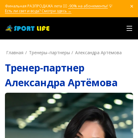
Финальная РАЗПРОДАЖА лета ❤️‍🔥
-90% на абонементы!
💡
Есть ли свет и вода? Смотри здесь →
Главная
Тренеры–пapтнepы
Александра Артёмова
Тренер-партнер
Александра Артёмова