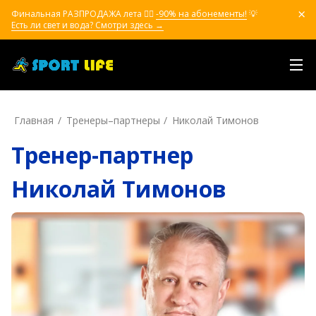
Финальная РАЗПРОДАЖА лета ❤️‍🔥
-90% на абонементы!
💡
Есть ли свет и вода? Смотри здесь →
Главная
Тренеры–пapтнepы
Николай Тимонов
Тренер-партнер
Николай Тимонов