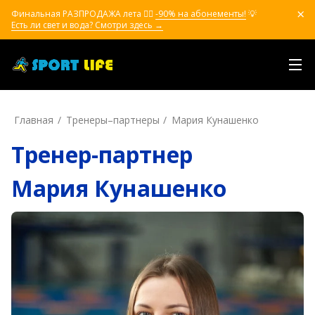
Финальная РАЗПРОДАЖА лета ❤️‍🔥
-90% на абонементы!
💡
Есть ли свет и вода? Смотри здесь →
Главная
Тренеры–пapтнepы
Мария Кунашенко
Тренер-партнер
Мария Кунашенко