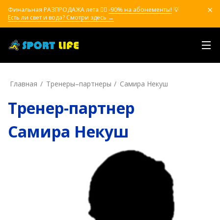
Финальная РАЗПРОДАЖА лета ❤️‍🔥
-90% на абонементы!
💡
Есть ли свет и вода? Смотри здесь →
Главная
Тренеры–пapтнepы
Самира Некуш
Тренер-партнер
Самира Некуш