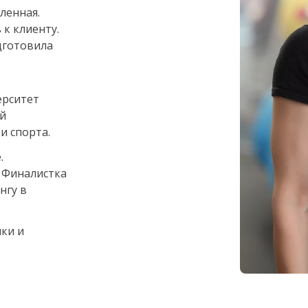
ленная.
к клиенту.
дготовила
ерситет
й
и спорта.
.
 Финалистка
нгу в
ки и