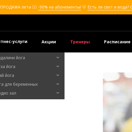
кбоксинг для девушек
ПРОДАЖА лета ❤️‍🔥
-90% на абонементы!
💡
Есть ли свет и вода?
боксинг для детей
мооборона
мооборона для девушек
мооборона для детей
тнес-услуги
Акции
Тренеры
Расписание
льные танцы
ндалини йога
ха йога
ай йога
га для беременных
рдио зал