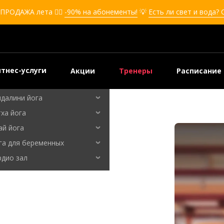
кбоксинг для девушек
ПРОДАЖА лета ❤️‍🔥
-90% на абонементы!
💡
Есть ли свет и вода?
боксинг для детей
мооборона
мооборона для девушек
мооборона для детей
тнес-услуги
Акции
Тренеры
Расписание
льные танцы
ндалини йога
ха йога
ай йога
га для беременных
рдио зал