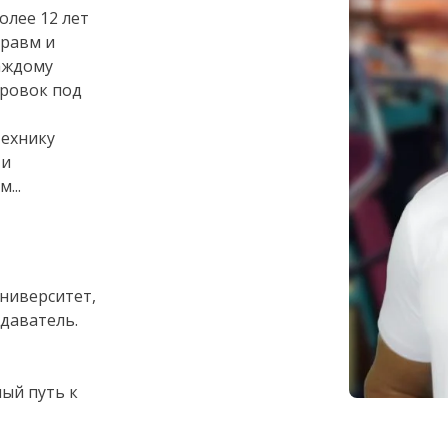
олее 12 лет
травм и
аждому
ировок под
технику
 и
...
ниверситет,
одаватель.
ный путь к