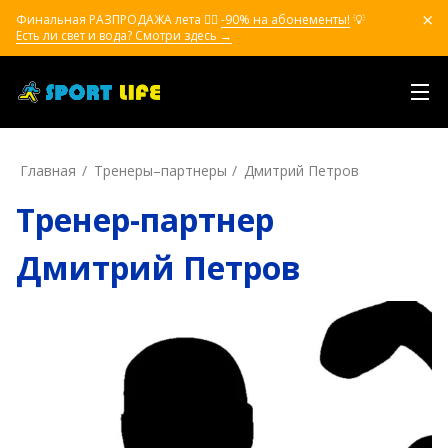
Финальная РАЗПРОДАЖА лета ❤️‍🔥
-90% на абонементы!
💡
Есть ли свет и вода? Смотри здесь →
Главная
Тренеры–пapтнepы
Дмитрий Петров
Тренер-партнер
Дмитрий Петров