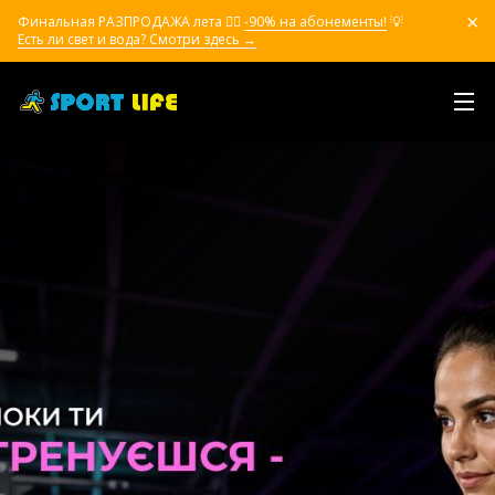
Финальная РАЗПРОДАЖА лета ❤️‍🔥
-90% на абонементы!
💡
Есть ли свет и вода? Смотри здесь →