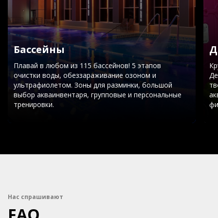
Бассейны
Д
Плавай в любом из 115 бассейнов! 5 этапов
Кр
очистки воды, обеззараживание озоном и
Де
ультрафиолетом. Зоны для разминки, большой
тв
выбор акваинвентаря, групповые и персональные
ак
тренировки.
фи
Нас спрашивают
FAQ