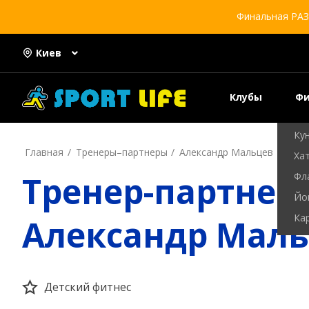
Ки
Финальная РАЗ
Кик
Са
Киев
Са
Са
Клубы
Фи
Ба
Ку
Главная
Тренеры–пapтнepы
Александр Мальцев
Хат
Тренер-партнер
Фл
Йо
Ка
Александр Мал
Детский фитнес