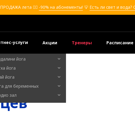
кбоксинг для девушек
ПРОДАЖА лета ❤️‍🔥
-90% на абонементы!
💡
Есть ли свет и вода?
боксинг для детей
мооборона
мооборона для девушек
мооборона для детей
тнес-услуги
Акции
Тренеры
Расписание
льные танцы
ндалини йога
ха йога
ай йога
га для беременных
рдио зал
ьцев