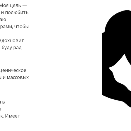
 Моя цель —
 и полюбить
таю
грами, чтобы
 вдохновит
 буду рад
Сценическое
ы и массовых
 в
л
к. Имеет