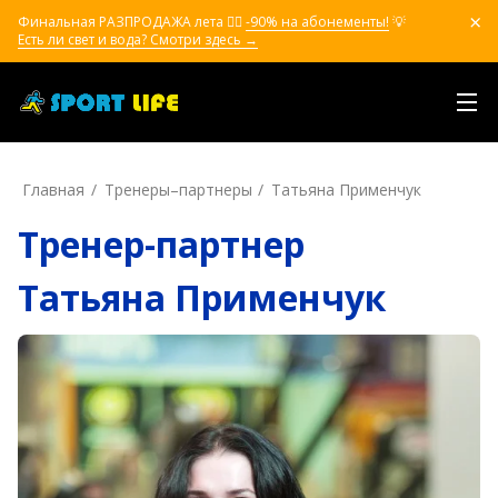
Финальная РАЗПРОДАЖА лета ❤️‍🔥
-90% на абонементы!
💡
Есть ли свет и вода? Смотри здесь →
Главная
Тренеры–пapтнepы
Татьяна Применчук
Тренер-партнер
Татьяна Применчук