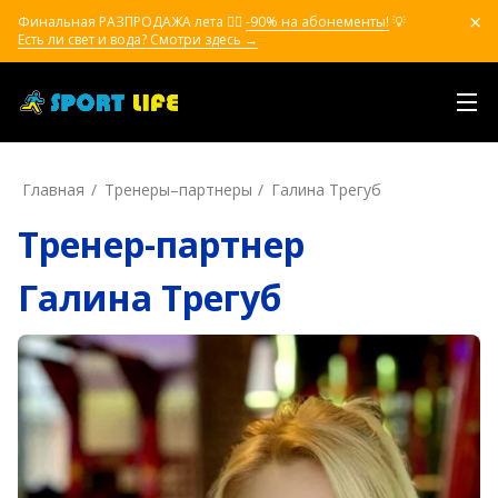
Финальная РАЗПРОДАЖА лета ❤️‍🔥
-90% на абонементы!
💡
Есть ли свет и вода? Смотри здесь →
Главная
Тренеры–пapтнepы
Галина Трегуб
Тренер-партнер
Галина Трегуб