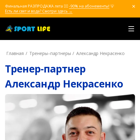
Финальная РАЗПРОДАЖА лета ❤️‍🔥
-90% на абонементы!
💡
Есть ли свет и вода? Смотри здесь →
Главная
Тренеры–пapтнepы
Александр Некрасенко
Тренер-партнер
Александр Некрасенко