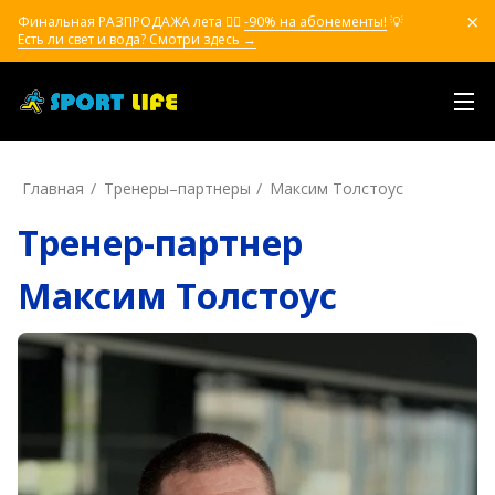
Финальная РАЗПРОДАЖА лета ❤️‍🔥
-90% на абонементы!
💡
Есть ли свет и вода? Смотри здесь →
Главная
Тренеры–пapтнepы
Максим Толстоус
Тренер-партнер
Максим Толстоус