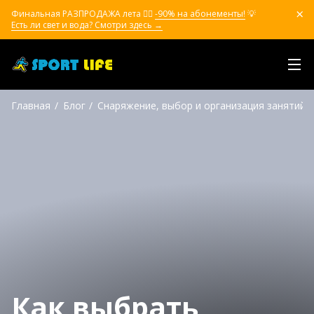
Финальная РАЗПРОДАЖА лета ❤️‍🔥
-90% на абонементы!
💡
Есть ли свет и вода? Смотри здесь →
Главная
Блог
Снаряжение, выбор и организация занятий
Как выбрать