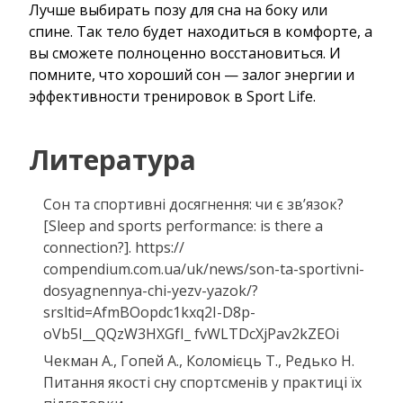
Лучше выбирать позу для сна на боку или
спине. Так тело будет находиться в комфорте, а
вы сможете полноценно восстановиться. И
помните, что хороший сон — залог энергии и
эффективности тренировок в Sport Life.
Литература
Сон та спортивні досягнення: чи є зв’язок?
[Sleep and sports performance: is there a
connection?]. https://
compendium.com.ua/uk/news/son-ta-sportivni-
dosyagnennya-chi-yezv-yazok/?
srsltid=AfmBOopdc1kxq2I-D8p-
oVb5I__QQzW3HXGfI_ fvWLTDcXjPav2kZEOi
Чекман А., Гопей А., Коломієць Т., Редько Н.
Питання якості сну спортсменів у практиці їх