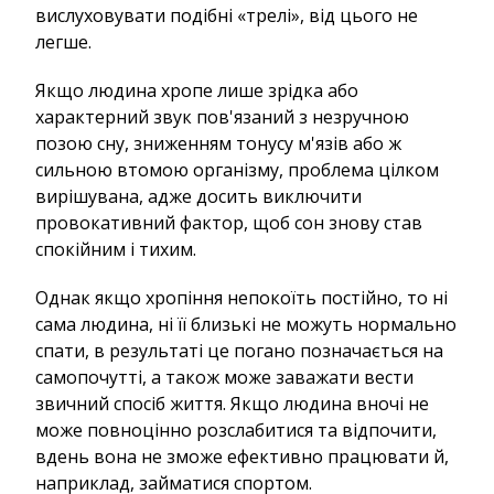
вислуховувати подібні «трелі», від цього не
легше.
Якщо людина хропе лише зрідка або
характерний звук пов'язаний з незручною
позою сну, зниженням тонусу м'язів або ж
сильною втомою організму, проблема цілком
вирішувана, адже досить виключити
провокативний фактор, щоб сон знову став
спокійним і тихим.
Однак якщо хропіння непокоїть постійно, то ні
сама людина, ні її близькі не можуть нормально
спати, в результаті це погано позначається на
самопочутті, а також може заважати вести
звичний спосіб життя. Якщо людина вночі не
може повноцінно розслабитися та відпочити,
вдень вона не зможе ефективно працювати й,
наприклад, займатися спортом.