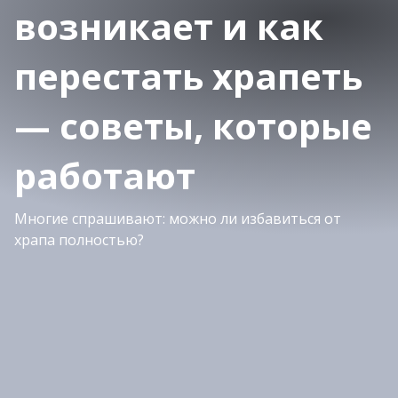
возникает и как
перестать храпеть
— советы, которые
работают
Многие спрашивают: можно ли избавиться от
храпа полностью?