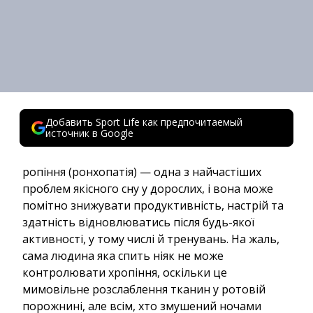
Добавить Sport Life как предпочитаемый
источник в Google
ропіння (ронхопатія) — одна з найчастіших
проблем якісного сну у дорослих, і вона може
помітно знижувати продуктивність, настрій та
здатність відновлюватись після будь-якої
активності, у тому числі й тренувань. На жаль,
сама людина яка спить ніяк не може
контролювати хропіння, оскільки це
мимовільне розслаблення тканин у ротовій
порожнині, але всім, хто змушений ночами