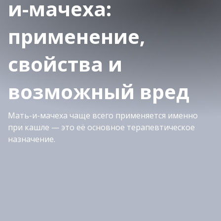
и-мачеха:
применение,
свойства и
возможный вред
Мать-и-мачеха чаще всего применяется именно
при кашле — это её основное терапевтическое
назначение.