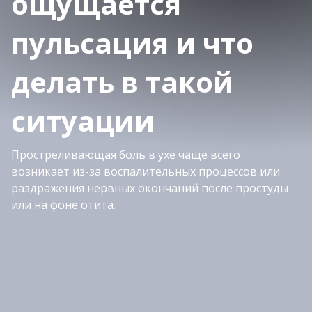
ощущается
пульсация и что
делать в такой
ситуации
Простреливающая боль в ухе чаще всего
возникает из-за воспалительных процессов или
раздражения нервных окончаний после простуды
или на фоне отита.