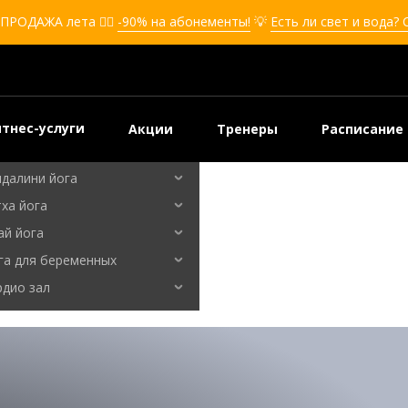
кбоксинг для девушек
ПРОДАЖА лета ❤️‍🔥
-90% на абонементы!
💡
Есть ли свет и вода?
боксинг для детей
мооборона
мооборона для девушек
мооборона для детей
тнес-услуги
Акции
Тренеры
Расписание
льные танцы
ндалини йога
ха йога
ай йога
га для беременных
рдио зал