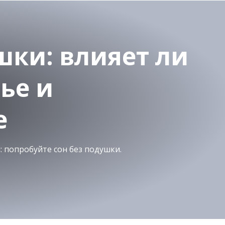
шки: влияет ли
вье и
е
 попробуйте сон без подушки.