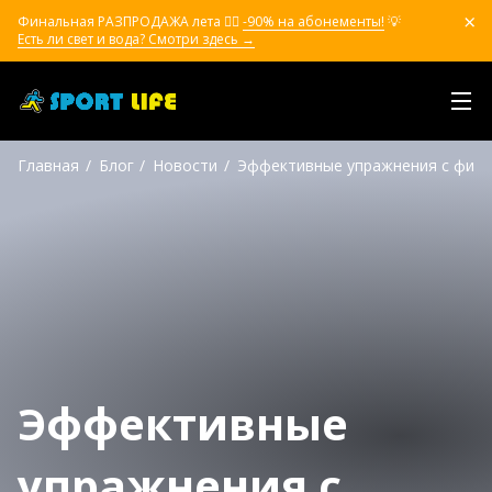
Финальная РАЗПРОДАЖА лета ❤️‍🔥
-90% на абонементы!
💡
Есть ли свет и вода? Смотри здесь →
Главная
Блог
Новости
Эффективные упражнения с фитб
Эффективные
упражнения с