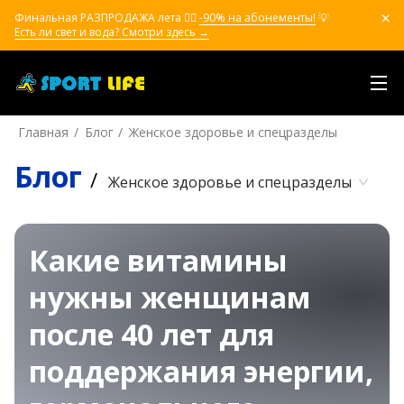
Финальная РАЗПРОДАЖА лета ❤️‍🔥
-90% на абонементы!
💡
Есть ли свет и вода? Смотри здесь →
Главная
Блог
Женское здоровье и спецразделы
Блог
/
Женское здоровье и спецразделы
Какие витамины
нужны женщинам
после 40 лет для
поддержания энергии,