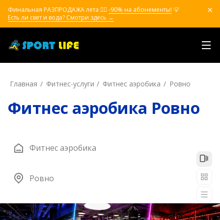
Финальная РАЗПРОДАЖА лета ❤️‍🔥
-90% на абонементы!
💡
Есть ли свет и вода? Смотри здесь →
Главная
Фитнес-услуги
Фитнес аэробика
Ровно
Фитнес аэробика Ровно
Фитнес аэробика
Ровно