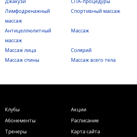
Джакузи
СПА-процедуры
Лимфодренажный
Спортивный массаж
массаж
Антицеллюлитный
Массаж
массаж
Массаж лица
Солярий
Массаж спины
Массаж всего тела
Клубы
Акции
Абонементы
Расписание
Тренеры
Карта сайта