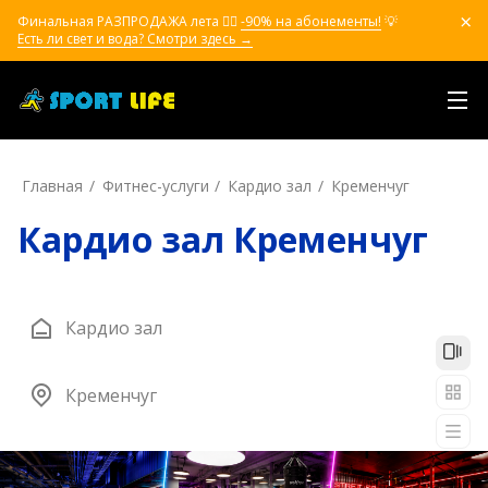
Финальная РАЗПРОДАЖА лета ❤️‍🔥
-90% на абонементы!
💡
Есть ли свет и вода? Смотри здесь →
Главная
Фитнес-услуги
Кардио зал
Кременчуг
Кардио зал Кременчуг
Кардио зал
Кременчуг