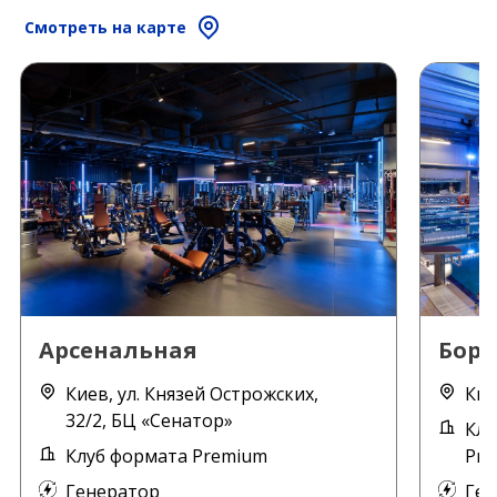
Смотреть на карте
Арсенальная
Бор
Киев, ул. Князей Острожских,
Кие
32/2, БЦ «Сенатор»
Клу
Клуб формата Premium
Pre
Генератор
Ген