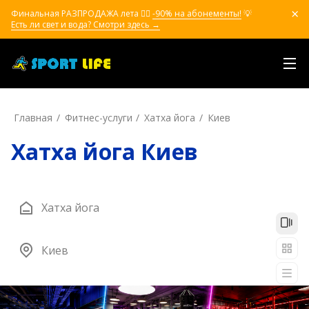
Финальная РАЗПРОДАЖА лета ❤️‍🔥
-90% на абонементы!
💡
Есть ли свет и вода? Смотри здесь →
Главная
Фитнес-услуги
Хатха йога
Киев
Хатха йога Киев
Хатха йога
Киев