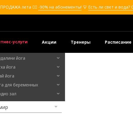
кбоксинг для девушек
ПРОДАЖА лета ❤️‍🔥
-90% на абонементы!
💡
Есть ли свет и вода?
боксинг для детей
мооборона
мооборона для девушек
мооборона для детей
тнес-услуги
Акции
Тренеры
Расписание
льные танцы
ндалини йога
ха йога
мир
ай йога
га для беременных
рдио зал
мир