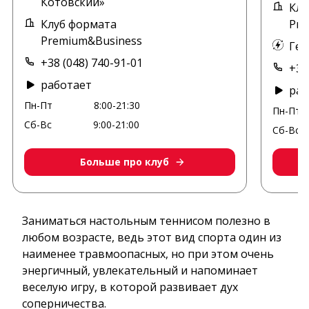
Котовский»
Клу
Клуб формата
Pre
Premium&Business
Ген
+38 (048) 740-91-01
+38
работает
раб
Пн-Пт
8:00-21:30
Пн-Пт
Сб-Вс
9:00-21:00
Сб-Вс
Больше про клуб
Заниматься настольным теннисом полезно в
любом возрасте, ведь этот вид спорта один из
наименее травмоопасных, но при этом очень
энергичный, увлекательный и напоминает
веселую игру, в которой развивает дух
соперничества.