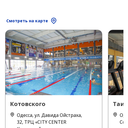
Смотреть на карте
Котовского
Таи
Одесса, ул. Давида Ойстраха,
Оде
32, ТРЦ «CITY CENTER
Сот