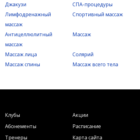
Джакузи
СПА-процедуры
Лимфодренажный
Спортивный массаж
массаж
Антицеллюлитный
Массаж
массаж
Массаж лица
Солярий
Массаж спины
Массаж всего тела
Клубы
Акции
Абонементы
Расписание
Тренеры
Карта сайта